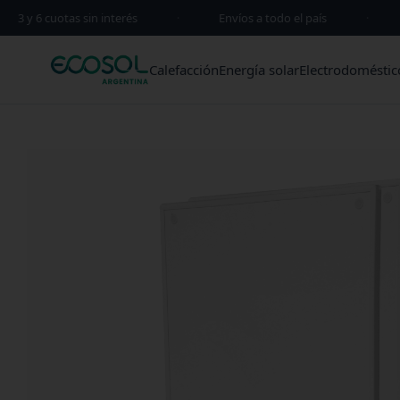
3 y 6 cuotas sin interés
·
Envíos a todo el país
·
Calefacción
Energía solar
Electrodoméstic