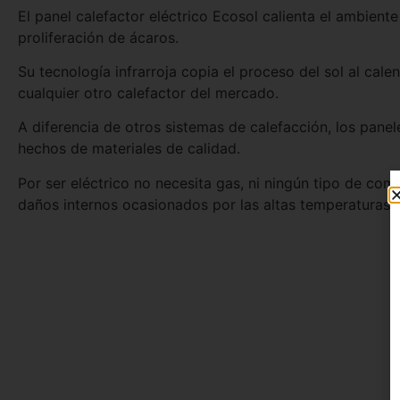
El panel calefactor eléctrico Ecosol calienta el ambient
proliferación de ácaros.
Su tecnología infrarroja copia el proceso del sol al ca
cualquier otro calefactor del mercado.
A diferencia de otros sistemas de calefacción, los pane
hechos de materiales de calidad.
Por ser eléctrico no necesita gas, ni ningún tipo de co
daños internos ocasionados por las altas temperaturas.