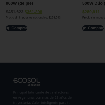
900W (de pie)
500W Dúo (
$
451,623
$
361,298
$
289,911
Precio sin impuestos nacionales:
$
298,593
Precio sin impues
Comprar
Comprar
Principal fabricante de calefactores
en Argentina, con más de 23 años de
trayectoria. Calor inteligente para tu