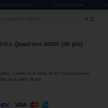
 6 cuotas sin interés
·
Envíos a todo el país
·
2 sh
ctrico Quadrans 600W (de pie)
baño). Calefacciona hasta 45 m³ con el consumo
tas para usarlo de pie.