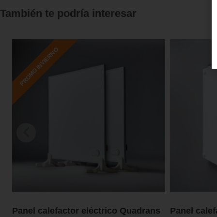
También te podría interesar
PROMO INVIERNO
Panel calefactor eléctrico Quadrans
Panel calef