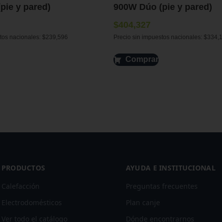
pie y pared)
900W Dúo (pie y pared)
$
404,327
tos nacionales:
$
239,596
Precio sin impuestos nacionales:
$
334,
Comprar
PRODUCTOS
AYUDA E INSTITUCIONAL
Calefacción
Preguntas frecuentes
Electrodomésticos
Plan canje
Ver todo el catálogo
Dónde encontrarnos