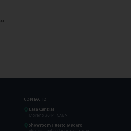
6
$
155
Pr
CONTACTO
Casa Central
Moreno 3044, CABA
Showroom Puerto Madero
Pierina Dealessi 518/528, CABA