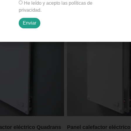
He leído y acepto las políticas de
privacidad.
Enviar
actor eléctrico Quadrans
Panel calefactor eléctric