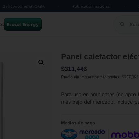
2 showrooms en CABA
·
Fabricación nacional
·
3 y
os
Ecosol Energy
Panel calefactor elé
$
311,446
Precio sin impuestos nacionales:
$
257,393
Para uso en ambientes (no apto 
más bajo del mercado. Incluye pa
Medios de pago