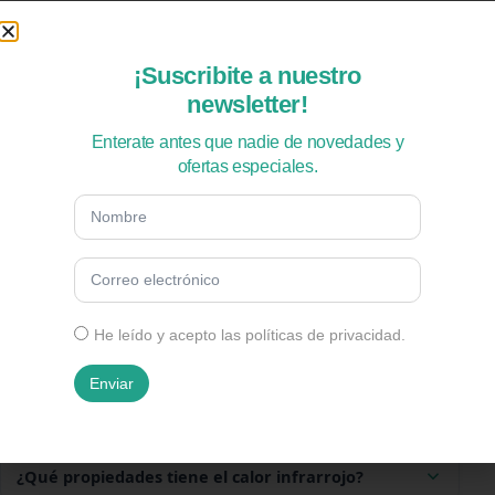
¿Cuánto consume un panel calefactor eléctrico
Ecosol?
¡Suscribite a nuestro
newsletter!
¿Cómo es la instalación del panel calefactor?
Enterate antes que nadie de novedades y
ofertas especiales.
¿Es seguro el panel calefactor Ecosol?
¿Debo reforzar la línea eléctrica para su
instalación?
He leído y acepto las políticas de privacidad.
¿Por qué no tiene termostato incorporado?
Enviar
¿Los paneles calefactores son tolerables al tacto?
¿Qué propiedades tiene el calor infrarrojo?