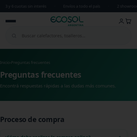
3 y 6 cuotas sin interés
·
Envíos a todo el país
·
2 showroom
Inicio
›
Preguntas frecuentes
Preguntas frecuentes
Encontrá respuestas rápidas a las dudas más comunes.
Proceso de compra