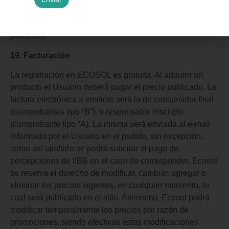
pago que se utilizó para abonar. Aplican las “condiciones
de la mercadería” para aceptación de devolución (ver
punto 20).
19. Facturación
La registración en ECOSOL es gratuita. Al adquirir un
producto el Usuario deberá pagar el precio publicado. La
factura electrónica a emitirse será la de consumidor final
(comprobantes tipo “B”), o responsable inscripto
(comprobante tipo “A). La misma será enviada al e-mail
informado por el Usuario en el pedido, sin excepción,
como así también se podrá solicitar el pago de
percepciones de IIBB en el caso de corresponder. Ecosol
se reserva el derecho de modificar, cambiar, agregar o
eliminar los precios vigentes, en cualquier momento, lo
cual será publicado en el sitio. Asimismo, Ecosol podrá
modificar temporalmente los precios por razón de
promociones, siendo efectivas estas modificaciones