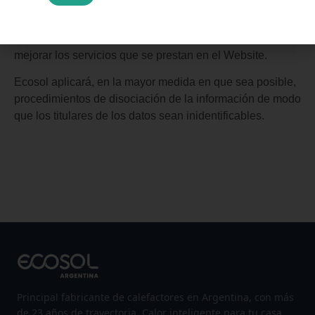
recoger información sobre sus preferencias e intereses.
En el caso de que esto ocurra, la información será
utilizada exclusivamente con fines estadísticos para
mejorar los servicios que se prestan en el Website.
Ecosol aplicará, en la mayor medida en que sea posible,
procedimientos de disociación de la información de modo
que los titulares de los datos sean inidentificables.
Principal fabricante de calefactores en Argentina, con más
de 23 años de trayectoria. Calor inteligente para tu casa.