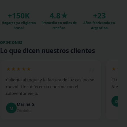
+150K
4.8★
+23
Hogares ya eligieron
Promedio en miles de
Años fabricando en
Ecosol
reseñas
Argentina
OPINIONES
Lo que dicen nuestros clientes
”
★★★★★
★★★
Calienta al toque y la factura de luz casi no se
El toal
movió. Una diferencia enorme con el
Atenció
caloventor viejo.
Di
D
Marina G.
CA
M
Córdoba