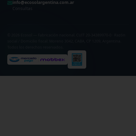
info@ecosolargentina.com.ar
Consultas
© 2026 Ecosol — Fabricación nacional. CUIT 20-34389970-0 · Razón
social / Domicilio fiscal: Moreno 3042, CABA, CP 1209, Argentina.
Todos los derechos reservados.