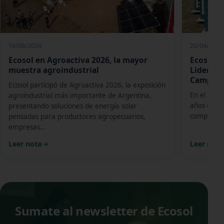
16/06/2026
20/04/2026
Ecosol en Agroactiva 2026, la mayor
Ecosol E
muestra agroindustrial
Liderand
Campo A
Ecosol participó de Agroactiva 2026, la exposición
En el marc
agroindustrial más importante de Argentina,
años de Ex
presentando soluciones de energía solar
compromiso
pensadas para productores agropecuarios,
empresas…
Leer nota
Leer nota
Sumate al newsletter de Ecosol