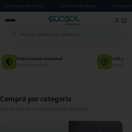
 y 6 cuotas sin interés
·
Envíos a todo el país
·
2 showrooms 
Fabricación nacional
+23 años
El clima de tu casa
Hecho por Ecosol
De respald
El calor infrarrojo calienta los cuerpos, no el aire.
Sensación de calor inmediata y pareja.
Ver calefactores
Comprá por categoría
Dos líneas, una sola promesa: eficiencia.