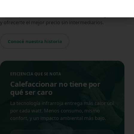
Hace más de 23 años diseñamos y fabricamos en
Argentina productos eficientes con tecnología propia.
Eso nos permite cuidar la calidad, sostener la garantía
y ofrecerte el mejor precio sin intermediarios.
Conocé nuestra historia
EFICIENCIA QUE SE NOTA
Calefaccionar no tiene por
qué ser caro
La tecnología infrarroja entrega más calor útil
por cada watt. Menos consumo, mismo
confort, y un impacto ambiental más bajo.