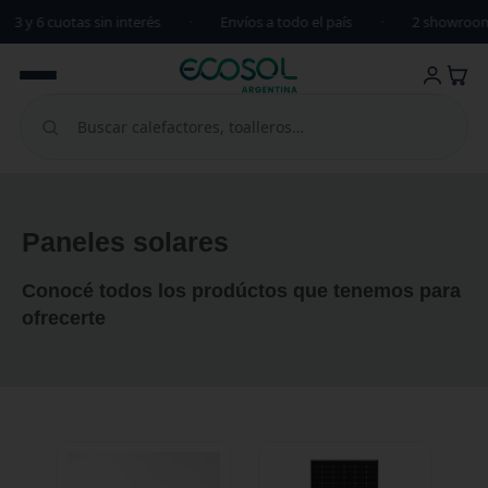
3 y 6 cuotas sin interés
·
Envíos a todo el país
·
2 showroom
Paneles solares
Conocé todos los prodúctos que tenemos para
ofrecerte