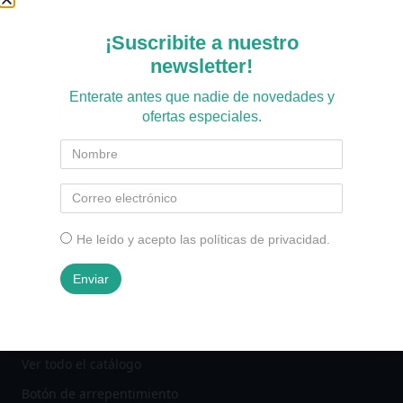
¡Suscribite a nuestro
newsletter!
Enterate antes que nadie de novedades y
ofertas especiales.
Principal fabricante de calefactores en Argentina, con más
de 23 años de trayectoria. Calor inteligente para tu casa.
He leído y acepto las políticas de privacidad.
PRODUCTOS
Enviar
Calefacción
Electrodomésticos
Ver todo el catálogo
Botón de arrepentimiento