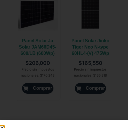
Panel Solar Ja
Panel Solar Jinko
Solar JAM66D45-
Tiger Neo N-type
600/LB (600Wp)
60HL4-(V) 475Wp
$
206,000
$
165,550
Precio sin impuestos
Precio sin impuestos
nacionales:
$
170,248
nacionales:
$
136,818
Comprar
Comprar