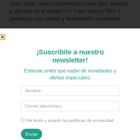
Jinko Solar, marca reconocida como líder mundial
y ubicada en el puesto N.º 1 del ranking TIER 1,
garantiza una calidad y desempeño superiores.
El módulo presenta una degradación anual máxima
del 0,4 % durante 30 años, respaldada por una
garantía de producto de 12 años y una garantía de
¡Suscribite a nuestro
potencia lineal de 30 años.
newsletter!
Enterate antes que nadie de novedades y
ofertas especiales.
He leído y acepto las políticas de privacidad.
También te podría interesar
Enviar