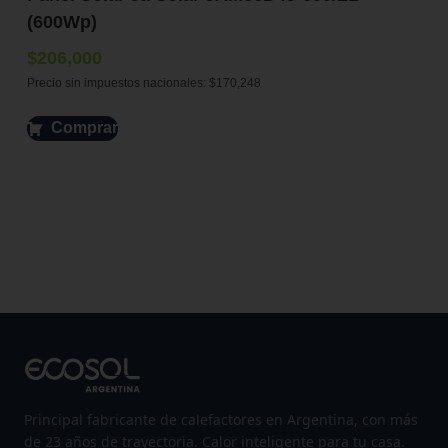
(600Wp)
$
206,000
Precio sin impuestos nacionales:
$
170,248
Comprar
Principal fabricante de calefactores en Argentina, con más
de 23 años de trayectoria. Calor inteligente para tu casa.