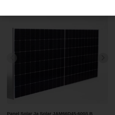
Panel Solar Ja Solar JAM66D45-600/LB