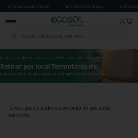
3 y 6 cuotas sin interés
·
Envíos a todo el país
·
2 showro
Inicio
›
Clases de envío del producto
›
Retirar por local Termotanques
Retirar por local Termotanques
Conocé todos los productos que tenemos para ofrecerte.
Parece que no podemos encontrar lo que estás
buscando.