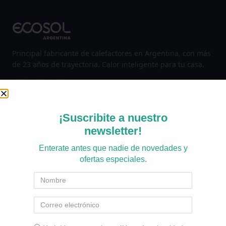
Principal fabricante de calefactores en Argentina, con más
de 23 años de trayectoria. Calor inteligente para tu casa.
PRODUCTOS
¡Suscribite a nuestro
newsletter!
Calefacción
Enterate antes que nadie de novedades y
Electrodomésticos
ofertas especiales.
Ver todo el catálogo
Botón de arrepentimiento
AYUDA E INSTITUCIONAL