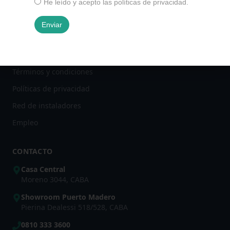
He leído y acepto las políticas de privacidad.
Preguntas frecuentes
Plan canje
Enviar
Dónde encontrarnos
Ser distribuidor oficial
Términos y condiciones
Políticas de privacidad
Red de instaladores
Empleo
CONTACTO
Casa Central
Moreno 3044, CABA
Showroom Puerto Madero
Pierina Dealessi 518/528, CABA
0810 333 3600