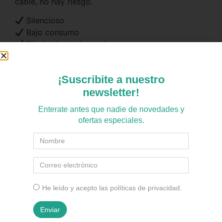
cable, no hay riesgo.
Silencioso
Bajo consumo
Elimina bacterias y virus
Apto niños y mascotas
Conexión por WIFI
¡Suscribite a nuestro
newsletter!
Enterate antes que nadie de novedades y
ofertas especiales.
También te podría interesar
He leído y acepto las políticas de privacidad.
Enviar