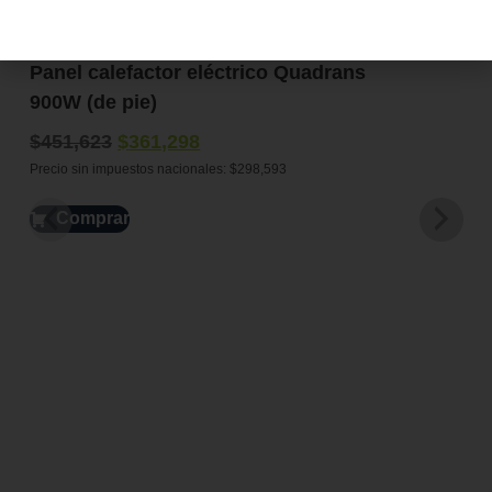
PROMO INVIERNO
Panel calefactor eléctrico Quadrans
900W (de pie)
$
451,623
$
361,298
Precio sin impuestos nacionales:
$
298,593
Comprar