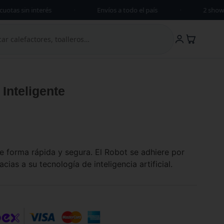
as sin interés
·
Envíos a todo el país
·
2 showroo
Inteligente
de forma rápida y segura. El Robot se adhiere por
cias a su tecnología de inteligencia artificial.