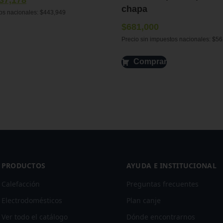
37,178
chapa
tos nacionales:
$
443,949
$
681,000
Precio sin impuestos nacionales:
$
56
Comprar
PRODUCTOS
AYUDA E INSTITUCIONAL
Calefacción
Preguntas frecuentes
Electrodomésticos
Plan canje
Ver todo el catálogo
Dónde encontrarnos