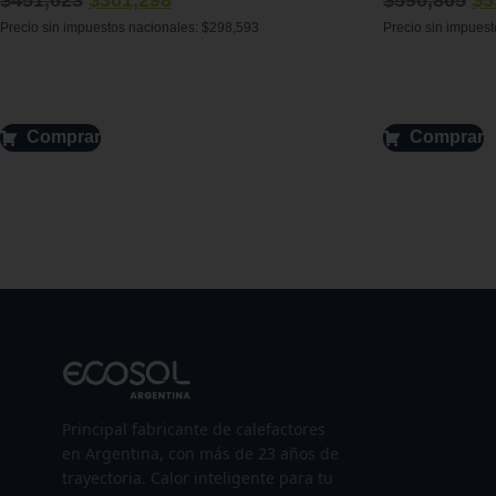
$
451,623
$
361,298
$
596,865
$
5
Precio sin impuestos nacionales:
$
298,593
Precio sin impues
Comprar
Comprar
Principal fabricante de calefactores
en Argentina, con más de 23 años de
trayectoria. Calor inteligente para tu