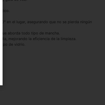
ático.
60° en el lugar, asegurando que no se pierda ningún
e que aborda todo tipo de mancha.
ia, mejorando la eficiencia de la limpieza.
tipo de vidrio.