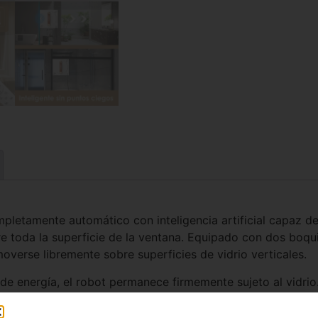
mpletamente automático con inteligencia artificial capaz de
 toda la superficie de la ventana. Equipado con dos boquil
overse libremente sobre superficies de vidrio verticales.
 de energía, el robot permanece firmemente sujeto al vidri
co, además de funciones adicionales como anuncios de voz