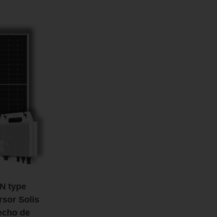
N type
rsor Solis
echo de