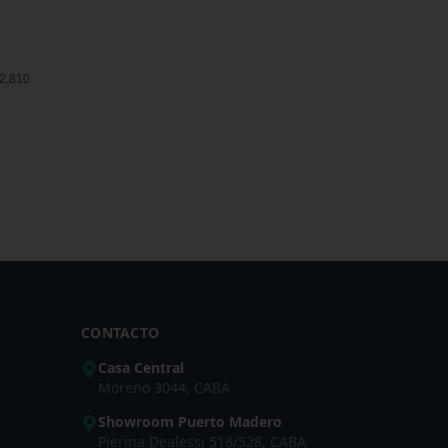
2,810
CONTACTO
Casa Central
Moreno 3044, CABA
Showroom Puerto Madero
Pierina Dealessi 518/528, CABA