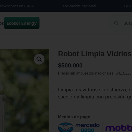
rooms en CABA
·
Fabricación nacional
·
3 y 6 cuot
os
Ecosol Energy
Robot Limpia Vidrios 
$
500,000
Precio sin impuestos nacionales:
$
413,223
Limpia tus vidrios sin esfuerzo, 
succión y limpia con precisión gra
Medios de pago