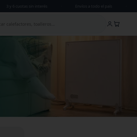
3 y 6 cuotas sin interés
·
Envíos a todo el país
·