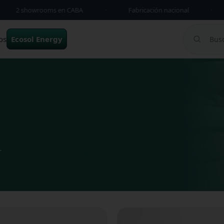
2 showrooms en CABA
·
Fabricación nacional
·
os
Ecosol Energy
.