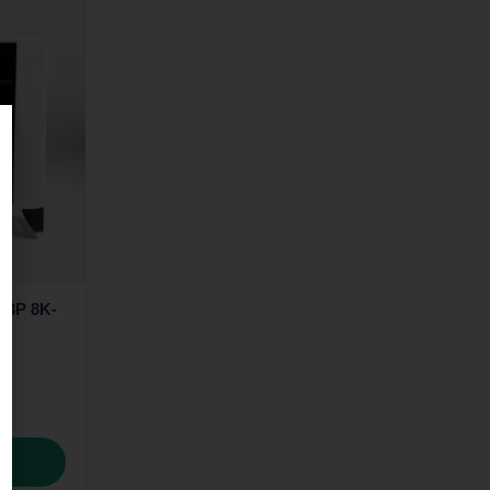
EH3P 8K-
s: