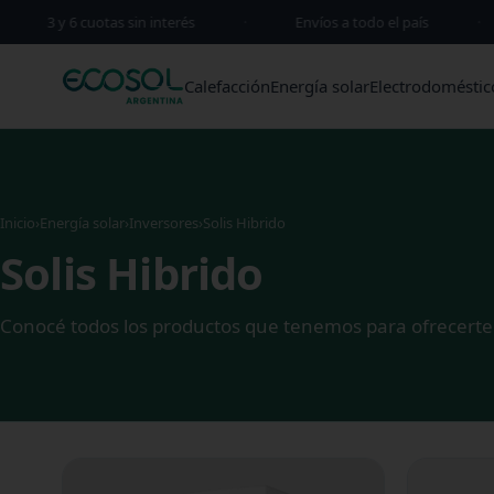
3 y 6 cuotas sin interés
·
Envíos a todo el país
·
Calefacción
Energía solar
Electrodoméstic
Inicio
›
Energía solar
›
Inversores
›
Solis Hibrido
Solis Hibrido
Conocé todos los productos que tenemos para ofrecerte