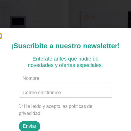
¡Suscribite a nuestro newsletter!
Enterate antes que nadie de
novedades y ofertas especiales.
 Hibrido Solis S6-EH3P 50K-
Inversor Hibrido Solis S6-
H-Eu
53,781
$
5,101,057
He leído y acepto las políticas de
n impuestos nacionales:
Precio sin impuestos nacionale
privacidad.
60
$
4,215,750
Comprar
Comprar
Enviar