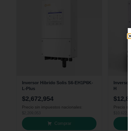
Inversor Hibrido Solis S6-EH1P6K-
Inversor
L-Plus
H
$
2,672,954
$
12,8
Precio sin impuestos nacionales:
Precio si
$
2,209,053
$
10,622,9
Comprar