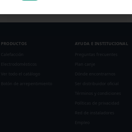
PRODUCTOS
AYUDA E INSTITUCIONAL
Calefacción
Preguntas frecuentes
Electrodomésticos
Plan canje
Ver todo el catálogo
Dónde encontrarnos
Botón de arrepentimiento
Ser distribuidor oficial
Términos y condiciones
Políticas de privacidad
Red de instaladores
Empleo